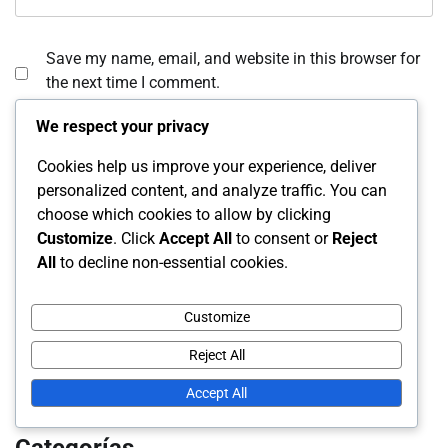
Save my name, email, and website in this browser for
the next time I comment.
We respect your privacy
Cookies help us improve your experience, deliver
personalized content, and analyze traffic. You can
choose which cookies to allow by clicking
Customize
. Click
Accept All
to consent or
Reject
All
to decline non-essential cookies.
Enlaces
Customize
Nuestra historia
Explorar artículos
Reject All
Contáctanos
Accept All
Categorías