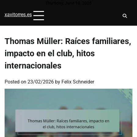
Skip
Thursday, June 18, 2026
to
xavitorres.es
content
Thomas Müller: Raíces familiares,
impacto en el club, hitos
internacionales
Posted on
23/02/2026
by
Felix Schneider