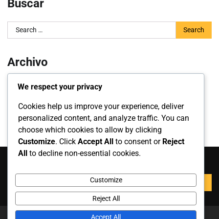
Buscar
Search
for:
Archivo
March 2026
We respect your privacy
February 2026
Cookies help us improve your experience, deliver
personalized content, and analyze traffic. You can
choose which cookies to allow by clicking
Customize
. Click
Accept All
to consent or
Reject
All
to decline non-essential cookies.
Buscar
Search
Customize
for:
Reject All
Accept All
Copyright © 2026
xavitorres.es
Theme: News Report By