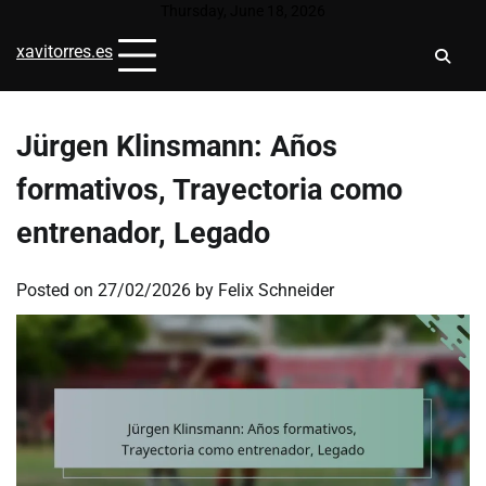
Skip
Thursday, June 18, 2026
to
xavitorres.es
content
Jürgen Klinsmann: Años
formativos, Trayectoria como
entrenador, Legado
Posted on
27/02/2026
by
Felix Schneider