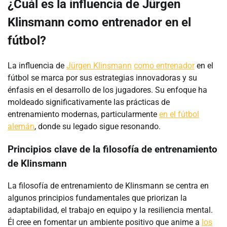
¿Cuál es la influencia de Jürgen
Klinsmann como entrenador en el
fútbol?
La influencia de
Jürgen Klinsmann
como entrenador
en el
fútbol se marca por sus estrategias innovadoras y su
énfasis en el desarrollo de los jugadores. Su enfoque ha
moldeado significativamente las prácticas de
entrenamiento modernas, particularmente
en el fútbol
alemán
, donde su legado sigue resonando.
Principios clave de la filosofía de entrenamiento
de Klinsmann
La filosofía de entrenamiento de Klinsmann se centra en
algunos principios fundamentales que priorizan la
adaptabilidad, el trabajo en equipo y la resiliencia mental.
Él cree en fomentar un ambiente positivo que anime a
los