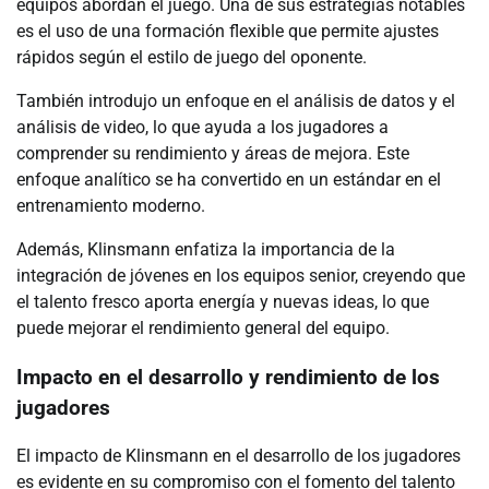
equipos abordan el juego. Una de sus estrategias notables
es el uso de una formación flexible que permite ajustes
rápidos según el estilo de juego del oponente.
También introdujo un enfoque en el análisis de datos y el
análisis de video, lo que ayuda a los jugadores a
comprender su rendimiento y áreas de mejora. Este
enfoque analítico se ha convertido en un estándar en el
entrenamiento moderno.
Además, Klinsmann enfatiza la importancia de la
integración de jóvenes en los equipos senior, creyendo que
el talento fresco aporta energía y nuevas ideas, lo que
puede mejorar el rendimiento general del equipo.
Impacto en el desarrollo y rendimiento de los
jugadores
El impacto de Klinsmann en el desarrollo de los jugadores
es evidente en su compromiso con el fomento del talento