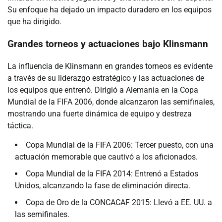
Su enfoque ha dejado un impacto duradero en los equipos
que ha dirigido.
Grandes torneos y actuaciones bajo Klinsmann
La influencia de Klinsmann en grandes torneos es evidente
a través de su liderazgo estratégico y las actuaciones de
los equipos que entrenó. Dirigió a Alemania en la Copa
Mundial de la FIFA 2006, donde alcanzaron las semifinales,
mostrando una fuerte dinámica de equipo y destreza
táctica.
Copa Mundial de la FIFA 2006: Tercer puesto, con una
actuación memorable que cautivó a los aficionados.
Copa Mundial de la FIFA 2014: Entrenó a Estados
Unidos, alcanzando la fase de eliminación directa.
Copa de Oro de la CONCACAF 2015: Llevó a EE. UU. a
las semifinales.