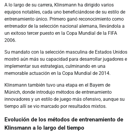
A lo largo de su carrera, Klinsmann ha dirigido varios
equipos notables, cada uno beneficiándose de su estilo de
entrenamiento único. Primero ganó reconocimiento como
entrenador de la selección nacional alemana, llevándola a
un exitoso tercer puesto en la Copa Mundial de la FIFA
2006.
Su mandato con la selección masculina de Estados Unidos
mostró aún más su capacidad para desarrollar jugadores e
implementar sus estrategias, culminando en una
memorable actuación en la Copa Mundial de 2014.
Klinsmann también tuvo una etapa en el Bayern de
Múnich, donde introdujo métodos de entrenamiento
innovadores y un estilo de juego más ofensivo, aunque su
tiempo allí se vio marcado por resultados mixtos.
Evolución de los métodos de entrenamiento de
Klinsmann a lo largo del tiempo