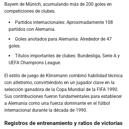
Bayern de Múnich, acumulando más de 200 goles en
competiciones de clubes.
Partidos internacionales: Aproximadamente 108
partidos con Alemania.
Goles anotados para Alemania: Alrededor de 47
goles.
Títulos importantes de clubes: Bundesliga, Serie A y
UEFA Champions League.
El estilo de juego de Klinsmann combinó habilidad técnica
con atletismo, convirtiéndolo en un jugador clave en la
selección ganadora de la Copa Mundial de la FIFA 1990.
Sus contribuciones fueron fundamentales para establecer
a Alemania como una fuerza dominante en el fútbol
internacional durante la década de 1990.
Registros de entrenamiento y ratios de victorias