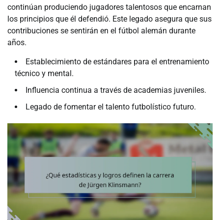
continúan produciendo jugadores talentosos que encarnan
los principios que él defendió. Este legado asegura que sus
contribuciones se sentirán en el fútbol alemán durante
años.
Establecimiento de estándares para el entrenamiento
técnico y mental.
Influencia continua a través de academias juveniles.
Legado de fomentar el talento futbolístico futuro.