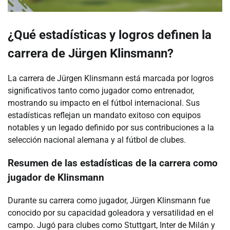
¿Qué estadísticas y logros definen la
carrera de Jürgen Klinsmann?
La carrera de Jürgen Klinsmann está marcada por logros
significativos tanto como jugador como entrenador,
mostrando su impacto en el fútbol internacional. Sus
estadísticas reflejan un mandato exitoso con equipos
notables y un legado definido por sus contribuciones a la
selección nacional alemana y al fútbol de clubes.
Resumen de las estadísticas de la carrera como
jugador de Klinsmann
Durante su carrera como jugador, Jürgen Klinsmann fue
conocido por su capacidad goleadora y versatilidad en el
campo. Jugó para clubes como Stuttgart, Inter de Milán y