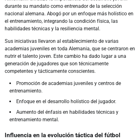
durante su mandato como entrenador de la selección
nacional alemana. Abogó por un enfoque más holístico en
el entrenamiento, integrando la condición física, las
habilidades técnicas y la resiliencia mental.
Sus iniciativas llevaron al establecimiento de varias
academias juveniles en toda Alemania, que se centraron en
nutrir el talento joven. Este cambio ha dado lugar a una
generación de jugadores que son técnicamente
competentes y tácticamente conscientes.
Promoción de academias juveniles y centros de
entrenamiento.
Enfoque en el desarrollo holístico del jugador.
Aumento del énfasis en habilidades técnicas y
entrenamiento mental.
Influencia en la evolución táctica del fútbol