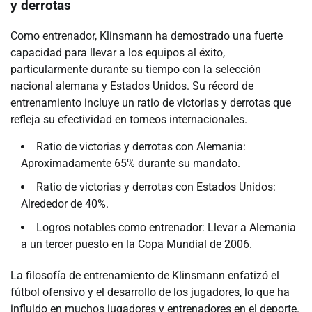
y derrotas
Como entrenador, Klinsmann ha demostrado una fuerte
capacidad para llevar a los equipos al éxito,
particularmente durante su tiempo con la selección
nacional alemana y Estados Unidos. Su récord de
entrenamiento incluye un ratio de victorias y derrotas que
refleja su efectividad en torneos internacionales.
Ratio de victorias y derrotas con Alemania:
Aproximadamente 65% durante su mandato.
Ratio de victorias y derrotas con Estados Unidos:
Alrededor de 40%.
Logros notables como entrenador: Llevar a Alemania
a un tercer puesto en la Copa Mundial de 2006.
La filosofía de entrenamiento de Klinsmann enfatizó el
fútbol ofensivo y el desarrollo de los jugadores, lo que ha
influido en muchos jugadores y entrenadores en el deporte.