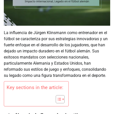
La influencia de Jürgen Klinsmann como entrenador en el
fútbol se caracteriza por sus estrategias innovadoras y un
fuerte enfoque en el desarrollo de los jugadores, que han
dejado un impacto duradero en el fútbol alemán. Sus
exitosos mandatos con selecciones nacionales,
particularmente Alemania y Estados Unidos, han
reformado sus estilos de juego y enfoques, consolidando
su legado como una figura transformadora en el deporte.
Key sections in the article: