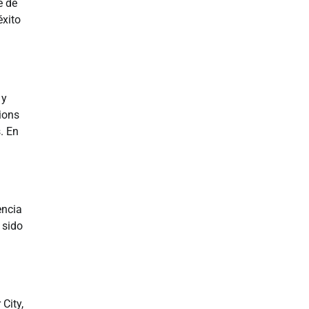
e de
xito
 y
ions
. En
encia
 sido
City,