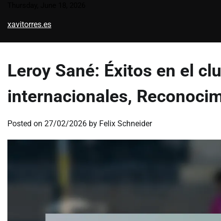
Skip
Thursday, June 18, 2026
to
xavitorres.es
content
Leroy Sané: Éxitos en el cl
internacionales, Reconocim
Posted on
27/02/2026
by
Felix Schneider