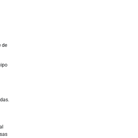
e de
uipo
ndas.
al
rsas