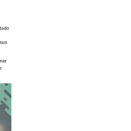
stado
 sus
ener
e