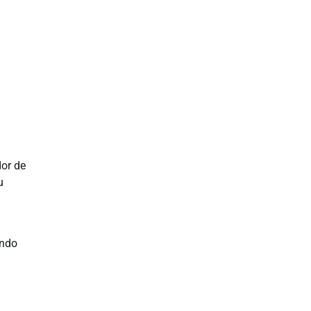
dor de
u
endo