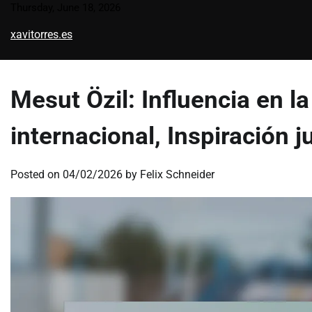
Skip
Thursday, June 18, 2026
to
xavitorres.es
content
Mesut Özil: Influencia en l
internacional, Inspiración j
Posted on
04/02/2026
by
Felix Schneider