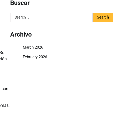
Buscar
Search
for:
Archivo
March 2026
 Su
February 2026
ción.
a con
emás,