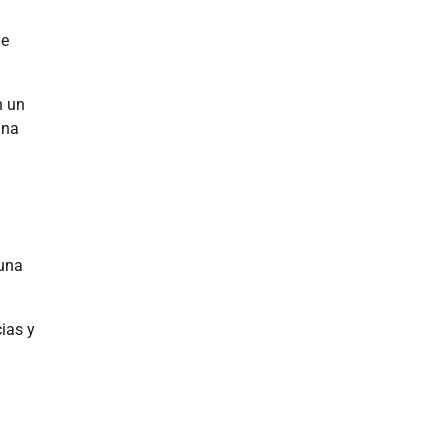
ue
n un
una
a
 una
ias y